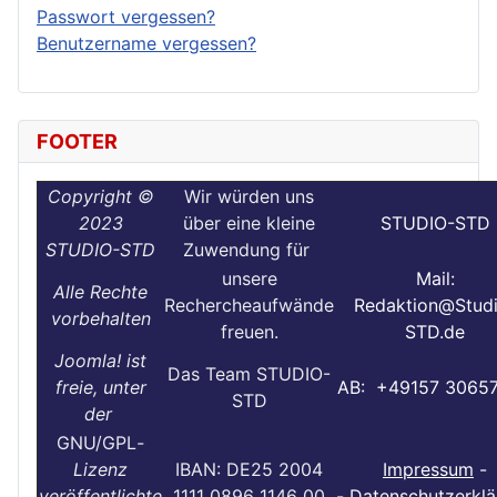
Passwort vergessen?
Benutzername vergessen?
FOOTER
Copyright ©
Wir würden uns
2023
über eine kleine
STUDIO-STD
STUDIO-STD
Zuwendung für
unsere
Mail:
Alle Rechte
Rechercheaufwände
Redaktion@Stud
vorbehalten
freuen.
STD.de
Joomla! ist
Das Team STUDIO-
freie, unter
AB: +49157 3065
STD
der
GNU/GPL
-
Lizenz
IBAN: DE25 2004
Impressum
-
veröffentlichte
1111 0896 1146 00
-
Datenschutzerklä