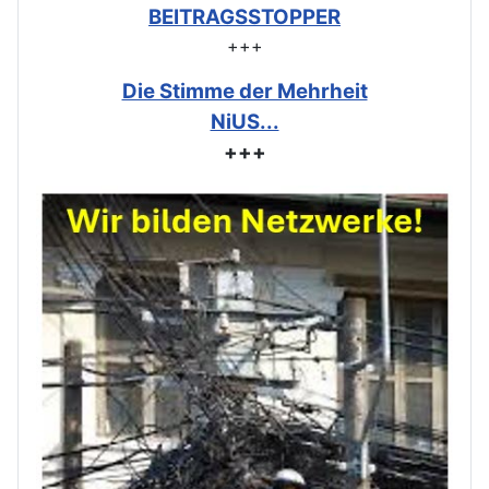
BEITRAGSSTOPPER
+++
Die Stimme der Mehrheit
NiUS...
+++