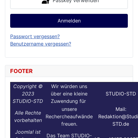
Passkey verwenden
Anmelden
Passwort vergessen?
Benutzername vergessen?
FOOTER
Copyright ©
Wir würden uns
2023
über eine kleine
STUDIO-STD
STUDIO-STD
Zuwendung für
unsere
Mail:
Alle Rechte
Rechercheaufwände
Redaktion@Stud
vorbehalten
freuen.
STD.de
Joomla! ist
Das Team STUDIO-