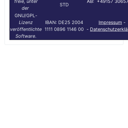
freie, unter
AB: +49157 3065
STD
der
GNU/GPL
-
Lizenz
IBAN: DE25 2004
Impressum
-
veröffentlichte
1111 0896 1146 00
-
Datenschutzerklä
Software
.