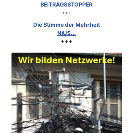
BEITRAGSSTOPPER
+++
Die Stimme der Mehrheit
NiUS...
+++