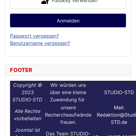
Passkey verwenden
Anmelden
Passwort vergessen?
Benutzername vergessen?
FOOTER
Copyright ©
Wir würden uns
2023
über eine kleine
STUDIO-STD
STUDIO-STD
Zuwendung für
unsere
Mail:
Alle Rechte
Rechercheaufwände
Redaktion@Stud
vorbehalten
freuen.
STD.de
Joomla! ist
Das Team STUDIO-