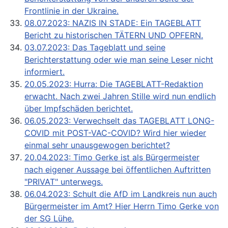
Frontlinie in der Ukraine.
08.07.2023: NAZIS IN STADE: Ein TAGEBLATT
Bericht zu historischen TÄTERN UND OPFERN.
03.07.2023: Das Tageblatt und seine
Berichterstattung oder wie man seine Leser nicht
informiert.
20.05.2023: Hurra: Die TAGEBLATT-Redaktion
erwacht. Nach zwei Jahren Stille wird nun endlich
über Impfschäden berichtet.
06.05.2023: Verwechselt das TAGEBLATT LONG-
COVID mit POST-VAC-COVID? Wird hier wieder
einmal sehr unausgewogen berichtet?
20.04.2023: Timo Gerke ist als Bürgermeister
nach eigener Aussage bei öffentlichen Auftritten
"PRIVAT" unterwegs.
06.04.2023: Schult die AfD im Landkreis nun auch
Bürgermeister im Amt? Hier Herrn Timo Gerke von
der SG Lühe.