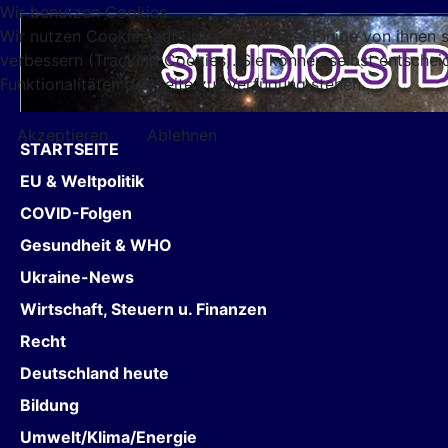
Wir benutzen Cookies
Wir nutzen Cookies auf unserer Website. Einige von ihnen s
verbessern (Tracking Cookies). Sie können selbst entschei
Funktionalitäten der Seite zur Verfügung stehen.
Akzeptieren
Ablehnen
STARTSEITE
EU & Weltpolitik
COVID-Folgen
Gesundheit & WHO
Ukraine-News
Wirtschaft, Steuern u. Finanzen
Recht
Deutschland heute
Bildung
Umwelt/Klima/Energie