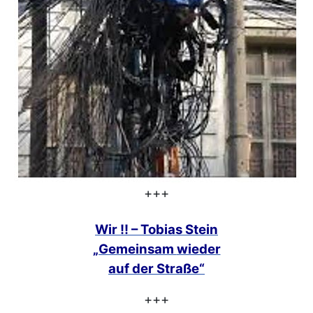
+++
Wir !! – Tobias Stein
„Gemeinsam
wieder
auf der Straße“
+++