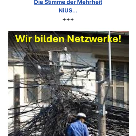
Die Stimme der Mehrheit
NiUS...
+++