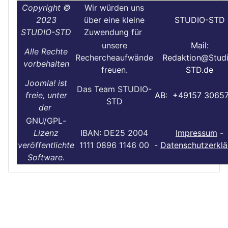
Copyright ©
Wir würden uns
2023
über eine kleine
STUDIO-STD
STUDIO-STD
Zuwendung für
unsere
Mail:
Alle Rechte
Rechercheaufwände
Redaktion@Stud
vorbehalten
freuen.
STD.de
Joomla! ist
Das Team STUDIO-
freie, unter
AB: +49157 3065
STD
der
GNU/GPL
-
Lizenz
IBAN: DE25 2004
Impressum
-
veröffentlichte
1111 0896 1146 00
-
Datenschutzerklä
Software
.