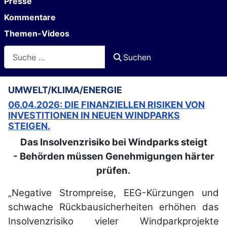
Presse
Kommentare
Themen-Videos
Suchen
Suchen
UMWELT/KLIMA/ENERGIE
06.04.2026: DIE FINANZIELLEN RISIKEN VON
INVESTITIONEN IN NEUEN WINDPARKS
STEIGEN.
Das Insolvenzrisiko bei Windparks steigt
- Behörden müssen Genehmigungen härter
prüfen.
„Negative Strompreise, EEG-Kürzungen und
schwache Rückbausicherheiten erhöhen das
Insolvenzrisiko vieler Windparkprojekte