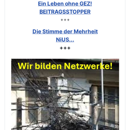
Ein Leben ohne GEZ!
BEITRAGSSTOPPER
+++
Die Stimme der Mehrheit
NiUS...
+++