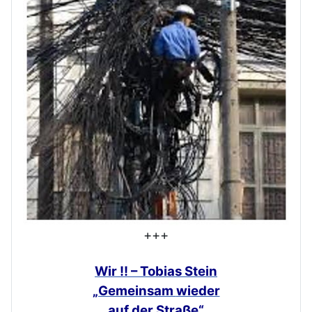
+++
Wir !! – Tobias Stein
„Gemeinsam
wieder
auf der Straße“