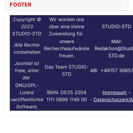
FOOTER
Copyright ©
Wir würden uns
2023
über eine kleine
STUDIO-STD
STUDIO-STD
Zuwendung für
unsere
Mail:
Alle Rechte
Rechercheaufwände
Redaktion@Stud
vorbehalten
freuen.
STD.de
Joomla! ist
Das Team STUDIO-
freie, unter
AB: +49157 3065
STD
der
GNU/GPL
-
Lizenz
IBAN: DE25 2004
Impressum
-
veröffentlichte
1111 0896 1146 00
-
Datenschutzerklä
Software
.