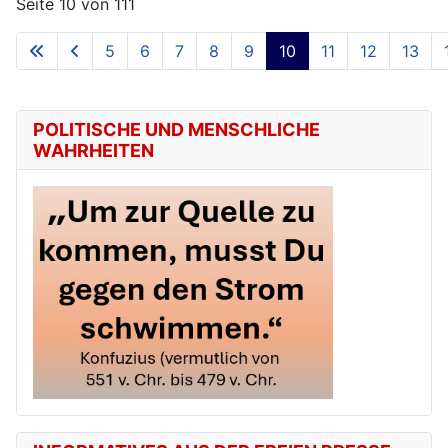
Seite 10 von 111
5
6
7
8
9
10
11
12
13
POLITISCHE UND MENSCHLICHE
WAHRHEITEN