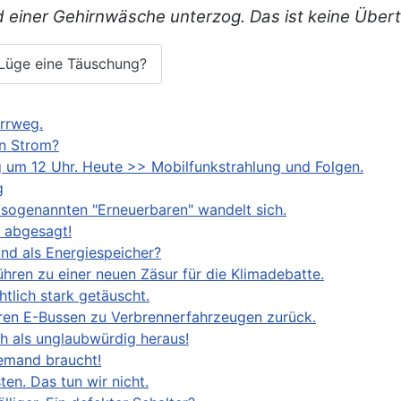
d einer Gehirnwäsche unterzog. Das ist keine Übert
a-Lüge eine Täuschung?
Irrweg.
on Strom?
 12 Uhr. Heute >> Mobilfunkstrahlung und Folgen.
g
 sogenannten "Erneuerbaren" wandelt sich.
 abgesagt!
nd als Energiespeicher?
hren zu einer neuen Zäsur für die Klimadebatte.
tlich stark getäuscht.
ren E-Bussen zu Verbrennerfahrzeugen zurück.
ch als unglaubwürdig heraus!
iemand braucht!
en. Das tun wir nicht.