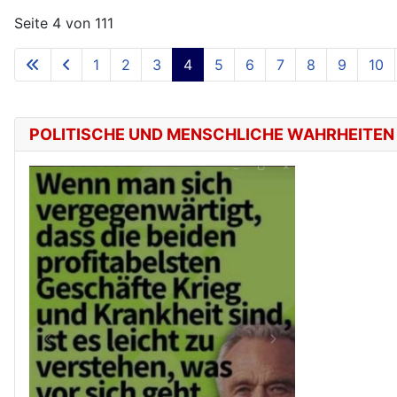
Seite 4 von 111
1
2
3
4
5
6
7
8
9
10
POLITISCHE UND MENSCHLICHE WAHRHEITEN