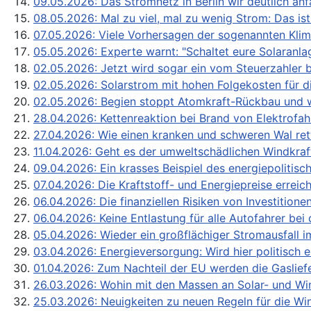
09.05.2026: Das Stromnetz in Berlin wir deutlich anfä
08.05.2026: Mal zu viel, mal zu wenig Strom: Das ist
07.05.2026: Viele Vorhersagen der sogenannten Klima
05.05.2026: Experte warnt: "Schaltet eure Solara
02.05.2026: Jetzt wird sogar ein vom Steuerzahler b
02.05.2026: Solarstrom mit hohen Folgekosten für 
02.05.2026: Begien stoppt Atomkraft-Rückbau und wi
28.04.2026: Kettenreaktion bei Brand von Elektrofa
27.04.2026: Wie einen kranken und schweren Wal ret
11.04.2026: Geht es der umweltschädlichen Windkra
09.04.2026: Ein krasses Beispiel des energiepolitisc
07.04.2026: Die Kraftstoff- und Energiepreise errei
06.04.2026: Die finanziellen Risiken von Investition
06.04.2026: Keine Entlastung für alle Autofahrer bei
05.04.2026: Wieder ein großflächiger Stromausfall 
03.04.2026: Energieversorgung: Wird hier politisch 
01.04.2026: Zum Nachteil der EU werden die Gaslief
26.03.2026: Wohin mit den Massen an Solar- und Wi
25.03.2026: Neuigkeiten zu neuen Regeln für die Wi