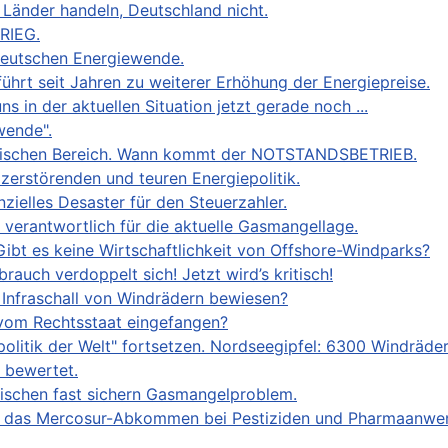
e Länder handeln, Deutschland nicht.
RIEG.
deutschen Energiewende.
ührt seit Jahren zu weiterer Erhöhung der Energiepreise.
 in der aktuellen Situation jetzt gerade noch ...
wende".
ritischen Bereich. Wann kommt der NOTSTANDSBETRIEB.
zerstörenden und teuren Energiepolitik.
zielles Desaster für den Steuerzahler.
t verantwortlich für die aktuelle Gasmangellage.
ibt es keine Wirtschaftlichkeit von Offshore-Windparks?
uch verdoppelt sich! Jetzt wird’s kritisch!
 Infraschall von Windrädern bewiesen?
 vom Rechtsstaat eingefangen?
olitik der Welt" fortsetzen. Nordseegipfel: 6300 Windräder
 bewertet.
ischen fast sichern Gasmangelproblem.
ch das Mercosur-Abkommen bei Pestiziden und Pharmaanwe