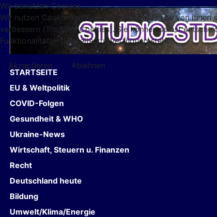
Wir benutzen Cookies
Wir nutzen Cookies auf unserer Website. Einige von ihnen s
verbessern (Tracking Cookies). Sie können selbst entschei
Funktionalitäten der Seite zur Verfügung stehen.
Akzeptieren
Ablehnen
STARTSEITE
EU & Weltpolitik
COVID-Folgen
Gesundheit & WHO
Ukraine-News
Wirtschaft, Steuern u. Finanzen
Recht
Deutschland heute
Bildung
Umwelt/Klima/Energie