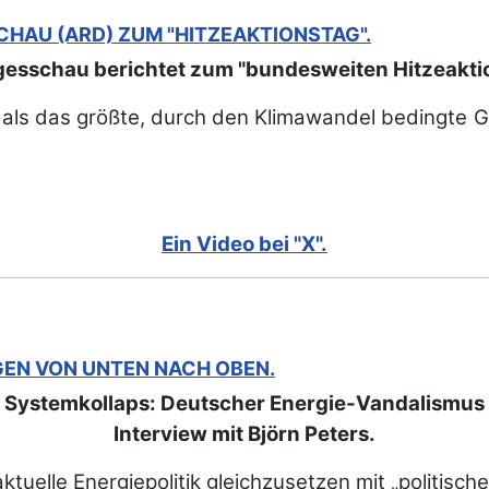
CHAU (ARD) ZUM "HITZEAKTIONSTAG".
gesschau berichtet zum "bundesweiten Hitzeakti
ile als das größte, durch den Klimawandel bedingte
Ein Video bei "X".
GEN VON UNTEN NACH OBEN.
Systemkollaps: Deutscher Energie-Vandalismus
Interview mit Björn Peters.
aktuelle Energiepolitik gleichzusetzen mit „politisc