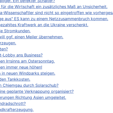
lliger. Ein defekter Schalter?
 für die Wirtschaft ein zusätzliches Maß an Unsicherheit.
-Wissenschaftler sind nicht so eingetroffen wie vorherges
nlage aus" ES kann zu einem Netzzusammenbruch kommen.
ezahltes Kraftwerk an die Ukraine verschenkt.
die Stromkunden.
ll ggf. einen Meiler übernehmen.
hrzeugen.
ten?
ft-Lobby ans Business?
hen Irrsinns am Ostersonntag.
chen immer neue höhen!
en in neuen Windparks steigen.
 den Tankkosten.
im Chiemgau durch Solarschub?
eine geplante Verknappung organisiert?
erungen Richtung Asien umgeleitet.
ndradschrott?
ndkrafterzeugung.