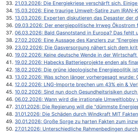
21.03.2026: Die Energiekriese verschärft sich. Einig
15.03.2026: Eine traurige Umwelt-Satire zum IRAN-K
13.03.2026: Experten diskutieren das Desaster der 
09.03.2026: Der energiepolitische Irrweg Ökostrom f
06.03.2026: Bald Gasnotstand in Europa? Das fehlt uns
27.02.2026: Eine Aussage des Kanzlers zur "Energie
23.02.2026: Die Gasversorgung nähert sich dem k
19.02.2026: Keine deutsche Wende in der Wirtschaft 
19.02.2026: Habecks Batterieprojekte enden als finan
18.02.2026: Die grüne ideologische Energiepolitik is
13.02.2026: Was schon länger vorhergesagt wurde: G
12.02.2026: LNG-Importe brechen um 43% ein & Verbra
10.02.2026: Sind nun doch Gesundheitsrisiken durch
06.02.2026: Wann wird die irrationale Umweltlobby
31.01.2026: Die Regierung will die "dümmste Energiep
31.01.2026: Die Schäden durch Windkraft MIT Fakten
30.01.2026: Große Sorge zu harten Fakten zum inzw
27.01.2026: Unterschiedliche Rahmenbedingen dur