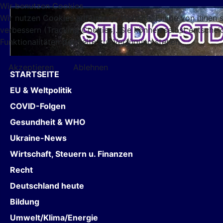
Wir benutzen Cookies
Wir nutzen Cookies auf unserer Website. Einige von ihnen s
verbessern (Tracking Cookies). Sie können selbst entschei
Funktionalitäten der Seite zur Verfügung stehen.
Akzeptieren
Ablehnen
STARTSEITE
EU & Weltpolitik
COVID-Folgen
Gesundheit & WHO
Ukraine-News
Wirtschaft, Steuern u. Finanzen
Recht
Deutschland heute
Bildung
Umwelt/Klima/Energie