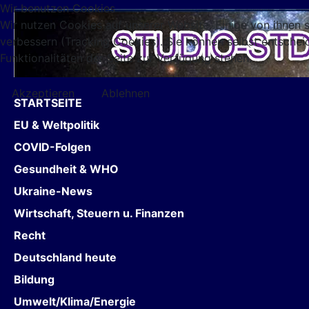
Wir benutzen Cookies
Wir nutzen Cookies auf unserer Website. Einige von ihnen s
verbessern (Tracking Cookies). Sie können selbst entschei
Funktionalitäten der Seite zur Verfügung stehen.
Akzeptieren
Ablehnen
STARTSEITE
EU & Weltpolitik
COVID-Folgen
Gesundheit & WHO
Ukraine-News
Wirtschaft, Steuern u. Finanzen
Recht
Deutschland heute
Bildung
Umwelt/Klima/Energie