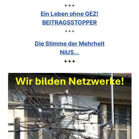
+++
Ein Leben ohne GEZ!
BEITRAGSSTOPPER
+++
Die Stimme der Mehrheit
NiUS...
+++