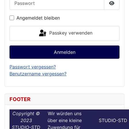
Passwor
Angemeldet bleiben
Passkey verwenden
Anmelden
Passwort vergessen?
Benutzername vergessen?
FOOTER
Copyright ©
Wir würden uns
2023
über eine kleine
STUDIO-STD
STUDIO-STD
Zuwendung für