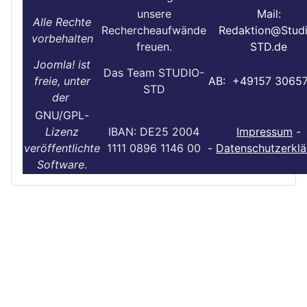
unsere
Mail:
Alle Rechte
Rechercheaufwände
Redaktion@Stud
vorbehalten
freuen.
STD.de
Joomla! ist
Das Team STUDIO-
freie, unter
AB: +49157 3065
STD
der
GNU/GPL
-
Lizenz
IBAN: DE25 2004
Impressum
-
veröffentlichte
1111 0896 1146 00
-
Datenschutzerklä
Software
.