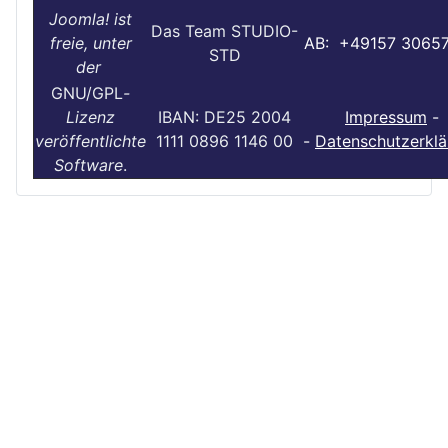
Joomla! ist
Das Team STUDIO-
freie, unter
AB: +49157 3065
STD
der
GNU/GPL
-
Lizenz
IBAN: DE25 2004
Impressum
-
veröffentlichte
1111 0896 1146 00
-
Datenschutzerklä
Software
.