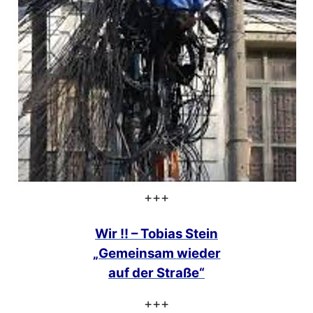
+++
Wir !! – Tobias Stein
„Gemeinsam
wieder
auf der Straße“
+++