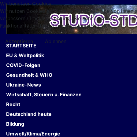
Wir benutzen Cookies
Wir nutzen Cookies auf unserer Website. Einige von ihnen s
verbessern (Tracking Cookies). Sie können selbst entschei
Funktionalitäten der Seite zur Verfügung stehen.
Akzeptieren
Ablehnen
STARTSEITE
EU & Weltpolitik
COVID-Folgen
Gesundheit & WHO
Ukraine-News
Wirtschaft, Steuern u. Finanzen
Recht
Deutschland heute
Bildung
Umwelt/Klima/Energie