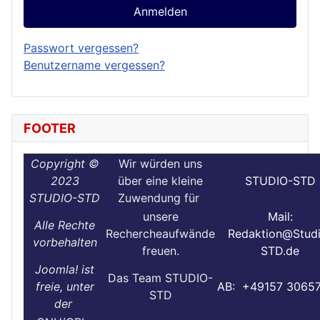
Anmelden
Passwort vergessen?
Benutzername vergessen?
FOOTER
Copyright ©
Wir würden uns
2023
über eine kleine
STUDIO-STD
STUDIO-STD
Zuwendung für
unsere
Mail:
Alle Rechte
Rechercheaufwände
Redaktion@Stud
vorbehalten
freuen.
STD.de
Joomla! ist
Das Team STUDIO-
freie, unter
AB: +49157 3065
STD
der