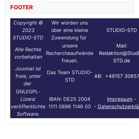
FOOTER
Copyright ©
Wir würden uns
2023
über eine kleine
STUDIO-STD
STUDIO-STD
Zuwendung für
unsere
Mail:
Alle Rechte
Rechercheaufwände
Redaktion@Stud
vorbehalten
freuen.
STD.de
Joomla! ist
Das Team STUDIO-
freie, unter
AB: +49157 3065
STD
der
GNU/GPL
-
Lizenz
IBAN: DE25 2004
Impressum
-
veröffentlichte
1111 0896 1146 00
-
Datenschutzerklä
Software
.