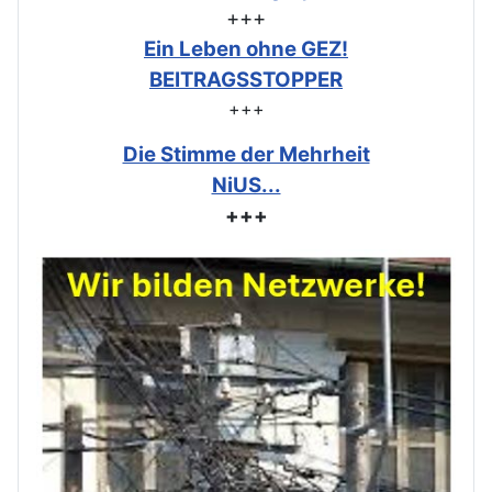
+++
Ein Leben ohne GEZ!
BEITRAGSSTOPPER
+++
Die Stimme der Mehrheit
NiUS...
+++