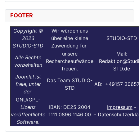
FOOTER
Copyright ©
Wir würden uns
2023
über eine kleine
STUDIO-STD
STUDIO-STD
Zuwendung für
unsere
Mail:
Alle Rechte
Rechercheaufwände
Redaktion@Stud
vorbehalten
freuen.
STD.de
Joomla! ist
Das Team STUDIO-
freie, unter
AB: +49157 3065
STD
der
GNU/GPL
-
Lizenz
IBAN: DE25 2004
Impressum
-
veröffentlichte
1111 0896 1146 00
-
Datenschutzerklä
Software
.