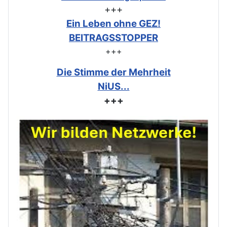
+++
Ein Leben ohne GEZ!
BEITRAGSSTOPPER
+++
Die Stimme der Mehrheit
NiUS...
+++