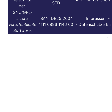
freie, unter
AB: +49157 3065
STD
der
GNU/GPL
-
Lizenz
IBAN: DE25 2004
Impressum
-
veröffentlichte
1111 0896 1146 00
-
Datenschutzerklä
Software
.