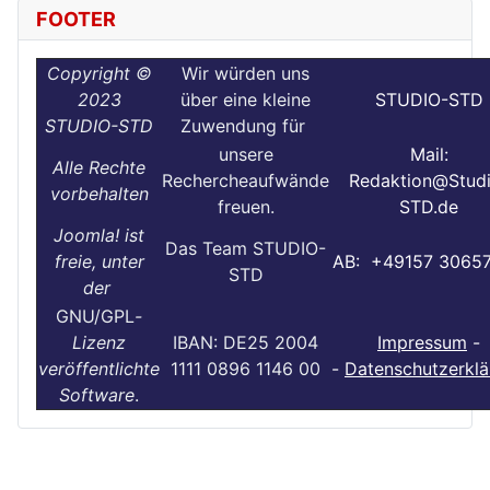
FOOTER
Copyright ©
Wir würden uns
2023
über eine kleine
STUDIO-STD
STUDIO-STD
Zuwendung für
unsere
Mail:
Alle Rechte
Rechercheaufwände
Redaktion@Stud
vorbehalten
freuen.
STD.de
Joomla! ist
Das Team STUDIO-
freie, unter
AB: +49157 3065
STD
der
GNU/GPL
-
Lizenz
IBAN: DE25 2004
Impressum
-
veröffentlichte
1111 0896 1146 00
-
Datenschutzerklä
Software
.