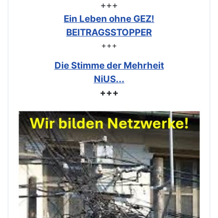
+++
Ein Leben ohne GEZ!
BEITRAGSSTOPPER
+++
Die Stimme der Mehrheit
NiUS...
+++