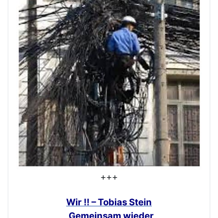
+++
Wir !! – Tobias Stein
„Gemeinsam
wieder