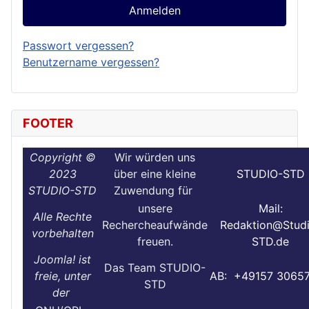
Anmelden
Passwort vergessen?
Benutzername vergessen?
FOOTER
Copyright ©
Wir würden uns
2023
über eine kleine
STUDIO-STD
STUDIO-STD
Zuwendung für
unsere
Mail:
Alle Rechte
Rechercheaufwände
Redaktion@Stud
vorbehalten
freuen.
STD.de
Joomla! ist
Das Team STUDIO-
freie, unter
AB: +49157 3065
STD
der