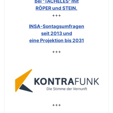
bei "TACHELES" mit
RÖPER und STEIN.
+++
INSA-Sontagsumfragen
seit 2013 und
eine Projektion bis 2031
+++
+++