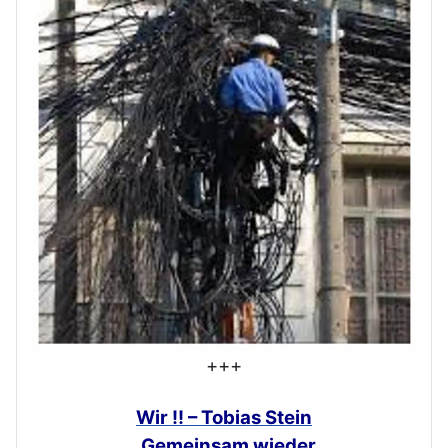
+++
Wir !! – Tobias Stein
„Gemeinsam
wieder