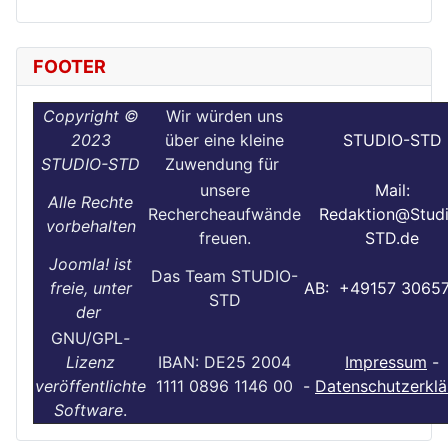
FOOTER
Copyright ©
Wir würden uns
2023
über eine kleine
STUDIO-STD
STUDIO-STD
Zuwendung für
unsere
Mail:
Alle Rechte
Rechercheaufwände
Redaktion@Stud
vorbehalten
freuen.
STD.de
Joomla! ist
Das Team STUDIO-
freie, unter
AB: +49157 3065
STD
der
GNU/GPL
-
Lizenz
IBAN: DE25 2004
Impressum
-
veröffentlichte
1111 0896 1146 00
-
Datenschutzerklä
Software
.