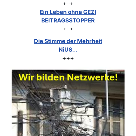
+++
Ein Leben ohne GEZ!
BEITRAGSSTOPPER
+++
Die Stimme der Mehrheit
NiUS...
+++