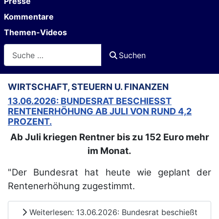
Presse
Kommentare
Themen-Videos
Suchen
Suchen
WIRTSCHAFT, STEUERN U. FINANZEN
13.06.2026: BUNDESRAT BESCHIESST R
ENTENERHÖHUNG AB JULI VON RUND 4,2 P
ROZENT.
Ab Juli kriegen Rentner bis zu 152 Euro mehr
im Monat.
"Der Bundesrat hat heute wie geplant der
Rentenerhöhung zugestimmt.
Weiterlesen: 13.06.2026: Bundesrat beschießt