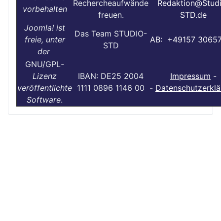
Rechercheaufwände
Redaktion@Stud
vorbehalten
freuen.
STD.de
Joomla! ist
Das Team STUDIO-
freie, unter
AB: +49157 3065
STD
der
GNU/GPL
-
Lizenz
IBAN: DE25 2004
Impressum
-
veröffentlichte
1111 0896 1146 00
-
Datenschutzerklä
Software
.