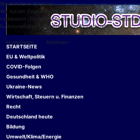
Wir benutzen Cookies
Wir nutzen Cookies auf unserer Website. Einige von ihnen s
verbessern (Tracking Cookies). Sie können selbst entschei
Funktionalitäten der Seite zur Verfügung stehen.
Akzeptieren
Ablehnen
STARTSEITE
EU & Weltpolitik
COVID-Folgen
Gesundheit & WHO
Ukraine-News
Wirtschaft, Steuern u. Finanzen
Recht
Deutschland heute
Bildung
Umwelt/Klima/Energie