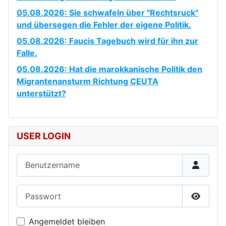
05.08.2026: Sie schwafeln über "Rechtsruck"
und übersegen die Fehler der eigene Politik.
05.08.2026: Faucis Tagebuch wird für ihn zur
Falle.
05.08.2026: Hat die marokkanische Politik den
Migrantenansturm Richtung CEUTA
unterstützt?
USER LOGIN
Benutzername
Passwort
Passwor
Angemeldet bleiben