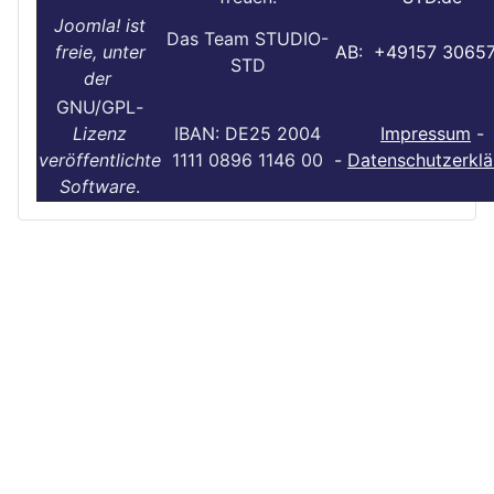
Joomla! ist
Das Team STUDIO-
freie, unter
AB: +49157 3065
STD
der
GNU/GPL
-
Lizenz
IBAN: DE25 2004
Impressum
-
veröffentlichte
1111 0896 1146 00
-
Datenschutzerklä
Software
.