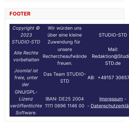
FOOTER
Copyright ©
Wir würden uns
2023
über eine kleine
STUDIO-STD
STUDIO-STD
Zuwendung für
unsere
Mail:
Alle Rechte
Rechercheaufwände
Redaktion@Stud
vorbehalten
freuen.
STD.de
Joomla! ist
Das Team STUDIO-
freie, unter
AB: +49157 3065
STD
der
GNU/GPL
-
Lizenz
IBAN: DE25 2004
Impressum
-
veröffentlichte
1111 0896 1146 00
-
Datenschutzerklä
Software
.