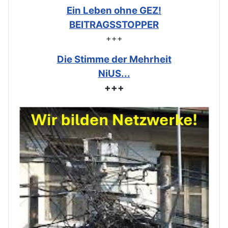
Ein Leben ohne GEZ!
BEITRAGSSTOPPER
+++
Die Stimme der Mehrheit
NiUS...
+++