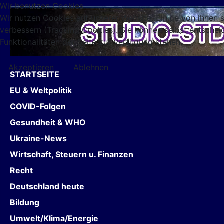
Wir benutzen Cookies
Wir nutzen Cookies auf unserer Website. Einige von ihnen s
verbessern (Tracking Cookies). Sie können selbst entschei
Funktionalitäten der Seite zur Verfügung stehen.
Akzeptieren
Ablehnen
STARTSEITE
EU & Weltpolitik
COVID-Folgen
Gesundheit & WHO
Ukraine-News
Wirtschaft, Steuern u. Finanzen
Recht
Deutschland heute
Bildung
Umwelt/Klima/Energie