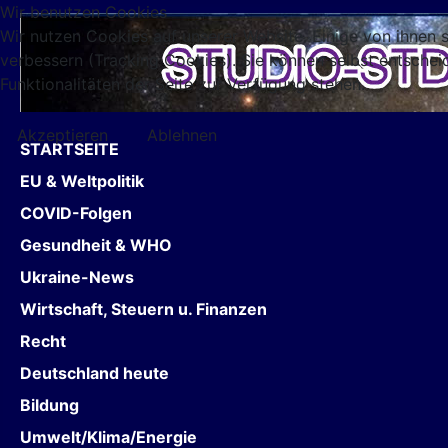
Wir benutzen Cookies
Wir nutzen Cookies auf unserer Website. Einige von ihnen s
verbessern (Tracking Cookies). Sie können selbst entschei
Funktionalitäten der Seite zur Verfügung stehen.
Akzeptieren
Ablehnen
STARTSEITE
EU & Weltpolitik
COVID-Folgen
Gesundheit & WHO
Ukraine-News
Wirtschaft, Steuern u. Finanzen
Recht
Deutschland heute
Bildung
Umwelt/Klima/Energie