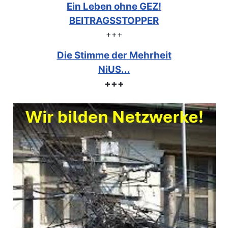
Ein Leben ohne GEZ!
BEITRAGSSTOPPER
+++
Die Stimme der Mehrheit
NiUS...
+++