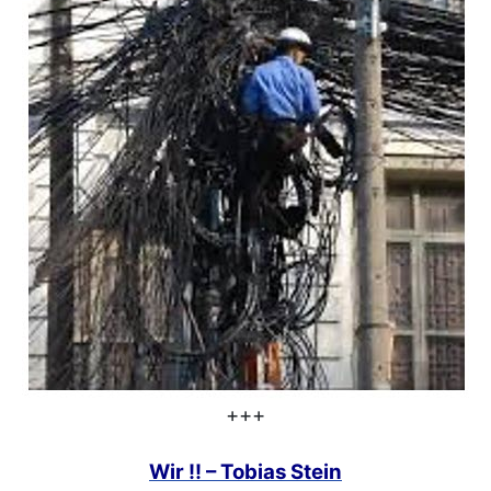
+++
Wir !! – Tobias Stein