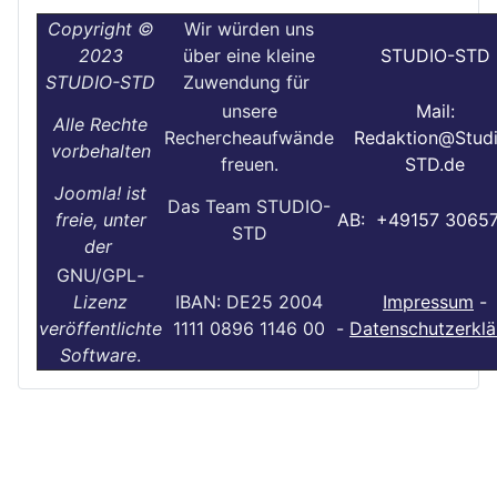
Copyright ©
Wir würden uns
2023
über eine kleine
STUDIO-STD
STUDIO-STD
Zuwendung für
unsere
Mail:
Alle Rechte
Rechercheaufwände
Redaktion@Stud
vorbehalten
freuen.
STD.de
Joomla! ist
Das Team STUDIO-
freie, unter
AB: +49157 3065
STD
der
GNU/GPL
-
Lizenz
IBAN: DE25 2004
Impressum
-
veröffentlichte
1111 0896 1146 00
-
Datenschutzerklä
Software
.