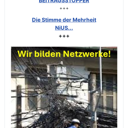
BEITRAGSSTOPPER
+++
Die Stimme der Mehrheit
NiUS...
+++