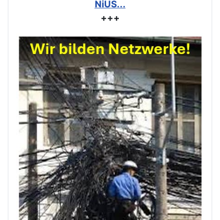
NiUS...
+++