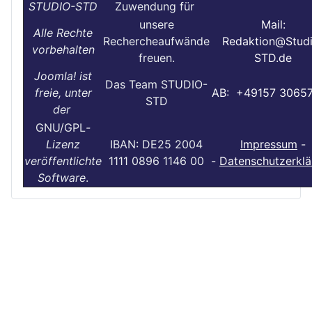
STUDIO-STD
Zuwendung für
unsere
Mail:
Alle Rechte
Rechercheaufwände
Redaktion@Stud
vorbehalten
freuen.
STD.de
Joomla! ist
Das Team STUDIO-
freie, unter
AB: +49157 3065
STD
der
GNU/GPL
-
Lizenz
IBAN: DE25 2004
Impressum
-
veröffentlichte
1111 0896 1146 00
-
Datenschutzerklä
Software
.