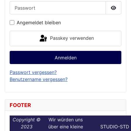
Passwort
Passwor
Angemeldet bleiben
Passkey verwenden
Anmelden
Passwort vergessen?
Benutzername vergessen?
FOOTER
Copyright ©
Wir würden uns
2023
über eine kleine
STUDIO-STD