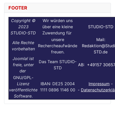
FOOTER
Copyright ©
Wir würden uns
2023
über eine kleine
STUDIO-STD
STUDIO-STD
Zuwendung für
unsere
Mail:
Alle Rechte
Rechercheaufwände
Redaktion@Stud
vorbehalten
freuen.
STD.de
Joomla! ist
Das Team STUDIO-
freie, unter
AB: +49157 3065
STD
der
GNU/GPL
-
Lizenz
IBAN: DE25 2004
Impressum
-
veröffentlichte
1111 0896 1146 00
-
Datenschutzerklä
Software
.