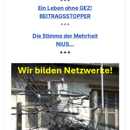
Ein Leben ohne GEZ!
BEITRAGSSTOPPER
+++
Die Stimme der Mehrheit
NiUS...
+++